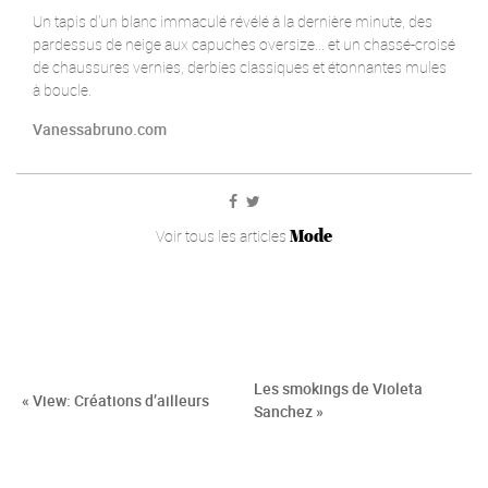
Un tapis d'un blanc immaculé révélé à la dernière minute, des
pardessus de neige aux capuches oversize... et un chassé-croisé
de chaussures vernies, derbies classiques et étonnantes mules
à boucle.
Vanessabruno.com
Mode
Voir tous les articles
Les smokings de Violeta
« View: Créations d’ailleurs
Sanchez »