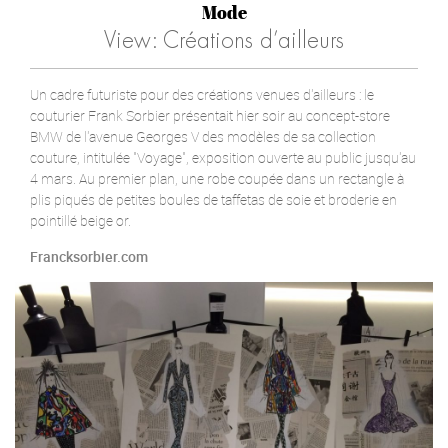
Mode
View: Créations d’ailleurs
Un cadre futuriste pour des créations venues d'ailleurs : le
couturier Frank Sorbier présentait hier soir au concept-store
BMW de l'avenue Georges V des modèles de sa collection
couture, intitulée "Voyage", exposition ouverte au public jusqu'au
4 mars. Au premier plan, une robe coupée dans un rectangle à
plis piqués de petites boules de taffetas de soie et broderie en
pointillé beige or.
Francksorbier.com