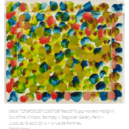
c90a172f0ef2f0287c26570879acd37d.jpg Howard Hodgkin,
Out of the Window, Bombay – Gagosian Gallery Paris –
Jusqu’au 9 Août 2014 – 4 rue de Ponthieu