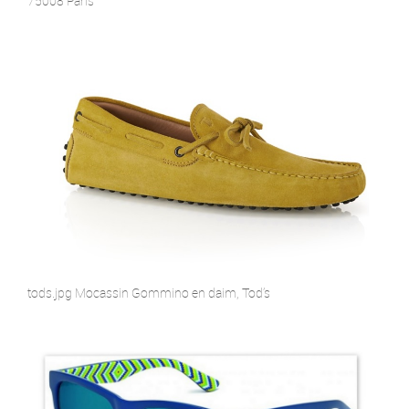
75008 Paris
tods.jpg Mocassin Gommino en daim, Tod’s