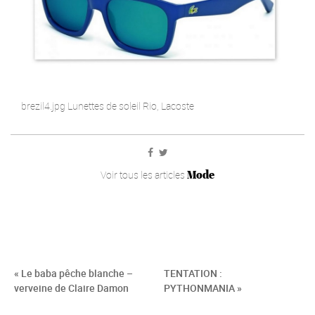
brezil4.jpg Lunettes de soleil Rio, Lacoste
Mode
Voir tous les articles
« Le baba pêche blanche –
TENTATION :
verveine de Claire Damon
PYTHONMANIA »