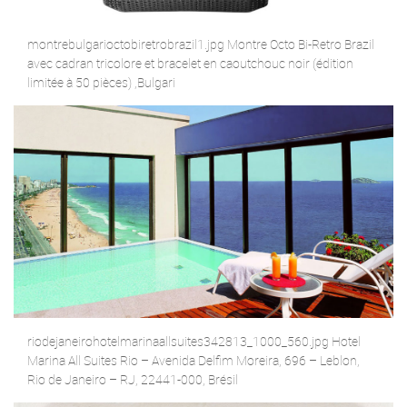
montrebulgarioctobiretrobrazil1.jpg Montre Octo Bi-Retro Brazil
avec cadran tricolore et bracelet en caoutchouc noir (édition
limitée à 50 pièces) ,Bulgari
riodejaneirohotelmarinaallsuites342813_1000_560.jpg Hotel
Marina All Suites Rio – Avenida Delfim Moreira, 696 – Leblon,
Rio de Janeiro – RJ, 22441-000, Brésil