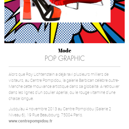
Mode
POP GRAPHIC
Alors que Roy Lichtenstein a déjà ravi plusieurs milliers de
visiteurs, au Centre Pompidou, la galerie Barbican célèbre outre-
Manche cette mouvance artistique dans sa globalité. A retrouver
dans les lignes d’un soulier Aperlai, ou le rouge vitaminé d’une
chaise longue.
Jusqu’au 4 novembre 2013 au Centre Pompidou (Galerie 2
Niveau 6), 19 Rue Beaubourg, 75004 Paris.
www.centrepompidou.fr