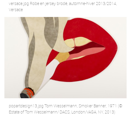
versace.jpg Robe en jersey brodé, automne-hiver 2013/2014,
Versace
popartdesign13.jpg Tom Wesselmann, Smoker Banner, 1971 (©
Estate of Tom Wesselmann/ DACS, London/VAGA, NY, 2013)