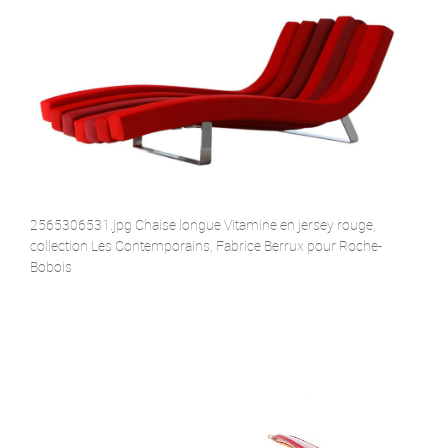
2565306531.jpg Chaise longue Vitamine en jersey rouge,
collection Les Contemporains, Fabrice Berrux pour Roche-
Bobois