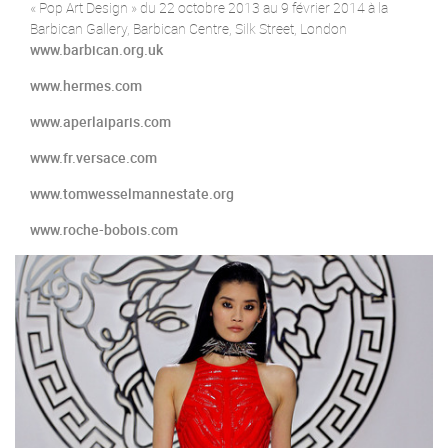
« Pop Art Design » du 22 octobre 2013 au 9 février 2014 à la
Barbican Gallery, Barbican Centre, Silk Street, London ‎
www.barbican.org.uk
www.hermes.com
www.aperlaiparis.com
www.fr.versace.com
www.tomwesselmannestate.org
www.roche-bobois.com