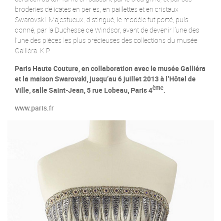
broderies délicates en perles, en paillettes et en cristaux
Swarovski. Majestueux, distingué, le modèle fut porté, puis
donné, par la Duchesse de Windsor, avant de devenir l’une des
l’une des pièces les plus précieuses des collections du musée
Galliéra. K.P.
Paris Haute Couture, en collaboration avec le musée Galliéra
et la maison Swarovski, jusqu’au 6 juillet 2013 à l’Hôtel de
ème
Ville, salle Saint-Jean, 5 rue Lobeau, Paris 4
.
www.paris.fr