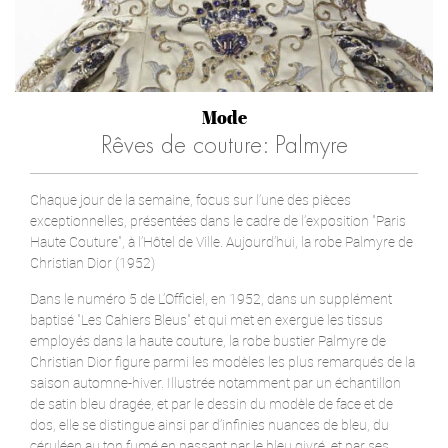
Mode
Rêves de couture: Palmyre
Chaque jour de la semaine, focus sur l’une des pièces
exceptionnelles, présentées dans le cadre de l’exposition "Paris
Haute Couture", à l’Hôtel de Ville. Aujourd’hui, la robe Palmyre de
Christian Dior (1952)
Dans le numéro 5 de L’Officiel, en 1952, dans un supplément
baptisé "Les Cahiers Bleus" et qui met en exergue les tissus
employés dans la haute couture, la robe bustier Palmyre de
Christian Dior figure parmi les modèles les plus remarqués de la
saison automne-hiver. Illustrée notamment par un échantillon
de satin bleu dragée, et par le dessin du modèle de face et de
dos, elle se distingue ainsi par d’infinies nuances de bleu, du
céruléen au ton fumé en passant par le bleu givré, et par ses