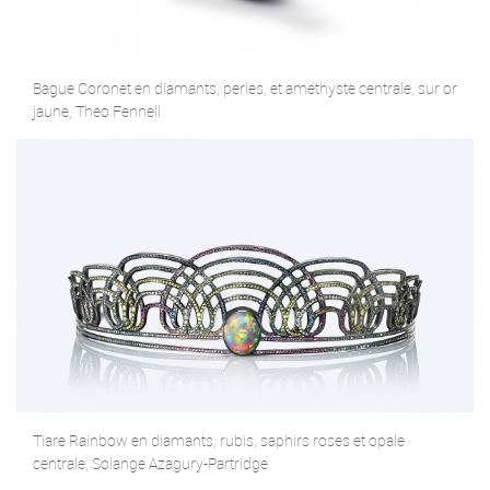
Bague Coronet en diamants, perles, et améthyste centrale, sur or
jaune, Theo Fennell
Tiare Rainbow en diamants, rubis, saphirs roses et opale
centrale, Solange Azagury-Partridge