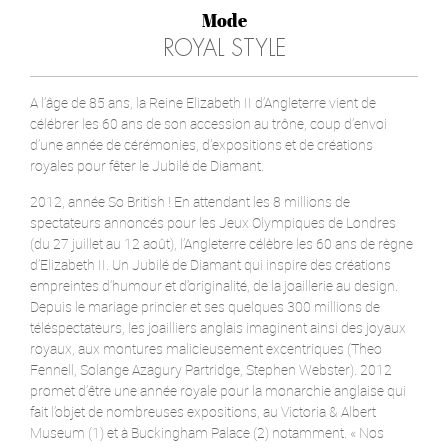
Mode
ROYAL STYLE
A l’âge de 85 ans, la Reine Elizabeth II d’Angleterre vient de
célébrer les 60 ans de son accession au trône, coup d’envoi
d’une année de cérémonies, d'expositions et de créations
royales pour fêter le Jubilé de Diamant.
2012, année So British ! En attendant les 8 millions de
spectateurs annoncés pour les Jeux Olympiques de Londres
(du 27 juillet au 12 août), l’Angleterre célèbre les 60 ans de règne
d’Elizabeth II. Un Jubilé de Diamant qui inspire des créations
empreintes d’humour et d’originalité, de la joaillerie au design.
Depuis le mariage princier et ses quelques 300 millions de
téléspectateurs, les joailliers anglais imaginent ainsi des joyaux
royaux, aux montures malicieusement excentriques (Theo
Fennell, Solange Azagury Partridge, Stephen Webster). 2012
promet d’être une année royale pour la monarchie anglaise qui
fait l’objet de nombreuses expositions, au Victoria & Albert
Museum (1) et à Buckingham Palace (2) notamment. « Nos