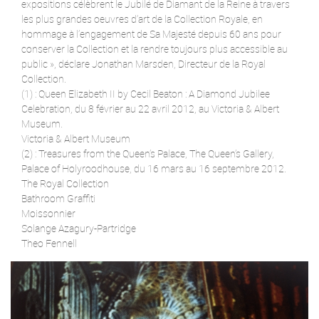
expositions célèbrent le Jubilé de Diamant de la Reine à travers
les plus grandes oeuvres d’art de la Collection Royale, en
hommage à l’engagement de Sa Majesté depuis 60 ans pour
conserver la Collection et la rendre toujours plus accessible au
public », déclare Jonathan Marsden, Directeur de la Royal
Collection.
(1) : Queen Elizabeth II by Cecil Beaton : A Diamond Jubilee
Celebration, du 8 février au 22 avril 2012, au Victoria & Albert
Museum.
Victoria & Albert Museum
(2) : Treasures from the Queen’s Palace, The Queen’s Gallery,
Palace of Holyroodhouse, du 16 mars au 16 septembre 2012.
The Royal Collection
Bathroom Graffiti
Moissonnier
Solange Azagury-Partridge
Theo Fennell