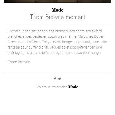
Mode
Thom Browne moment
Il vend sur son site des chinos caramel, des chemises oxford
blanches et des vestes en coton bleu marine. Mais chez Dover
Street Market à Ginza, Tokyo, c'est l'image qui prévaut, avec cette
fantasia pour surfer digital, vagues op et pop déferlant en une
scénographie ultra colorée au royaume de la fashion manga
Thom Browne
Mode
Voir tous les articles