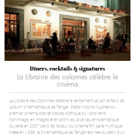
Dîners, cocktails & signatures
La Librairie des colonnes célèbre le
cinéma
La Librairie des Colonnes célèbre le lancement ce soir à Paris de
L'Album cinémathèque de Tanger. Cette histoire illustrée du
premier cinéma d'art et d'essai d'Afrique du Nord rend
hommage, en images et en archives, à ce lieu emblématique.
Ouverte en 2007 dans les locaux du cinéma Rif, salle mythique
créée en 1938, la Cinémathèque de Tanger est née du désir d’un