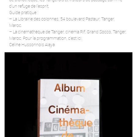
d’un refuge de l’esprit.
Guide pratique :
– La Librairie des colonnes, 54 boulevard Pasteur, Tanger,
Maroc.
– La cinémathèque de Tanger, cinéma Rif, Grand Socco, Tanger,
Maroc. Pour la programmation, c’est ici.
Céline Hussonnois Alaya