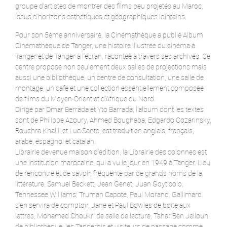
groupe d’artistes de montrer des films peu projetés au Maroc,
issus d’horizons esthétiques et géographiques lointains.
Pour son 5ème anniversaire, la Cinémathèque a publié Album
Cinémathèque de Tanger, une histoire illustrée du cinéma à
Tanger et de Tanger à l’écran, racontée à travers ses archives. Ce
centre propose non seulement deux salles de projections mais
aussi une bibliothèque, un centre de consultation, une salle de
montage, un café et une collection essentiellement composée
de films du Moyen-Orient et d’Afrique du Nord.
Dirigé par Omar Berrada et Yto Barrada, l’album dont les textes
sont de Philippe Azoury, Ahmed Boughaba, Edgardo Cozarinsky,
Bouchra Khalili et Luc Sante, est traduit en anglais, français,
arabe, espagnol et catalan.
Librairie devenue maison d’édition, la Librairie des colonnes est
une institution marocaine, qui a vu le jour en 1949 à Tanger. Lieu
de rencontre et de savoir, fréquenté par de grands noms de la
littérature, Samuel Beckett, Jean Genet, Juan Goytisolo,
Tennessee Williams, Truman Capote, Paul Morand. Gallimard
s’en servira de comptoir, Jane et Paul Bowles de boîte aux
lettres, Mohamed Choukri de salle de lecture, Tahar Ben Jelloun
de bibliothèque, les Tangérois et visiteurs de passage comme