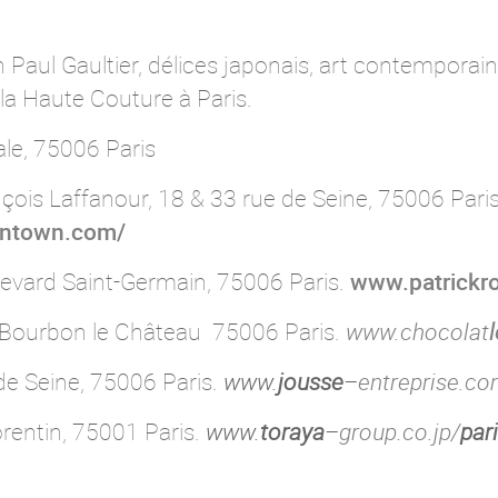
n Paul Gaultier, délices japonais, art contemporain
la Haute Couture à Paris.
ale, 75006 Paris
ois Laffanour, 18 & 33 rue de Seine, 75006 Paris
wntown.com/
levard Saint-Germain, 75006 Paris.
www.patrickr
e Bourbon le Château 75006 Paris.
www.chocolat
de Seine, 75006 Paris.
www.
jousse
–
entreprise.co
orentin, 75001 Paris.
www.
toraya
–
group.co.jp/
par