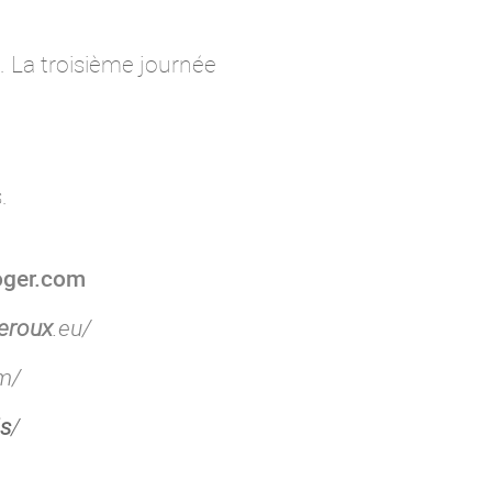
. La troisième journée
.
oger.com
leroux
.eu/
m/
is
/