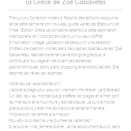
La Grèce de Zoé Cassavetes
The Luxury Collection Hotels & Resorts des éditions Assouline
lance cette semaine son nouveau guide. Après les Etats-Unis et
l’Inde, l’Edition Grèce se consacre cette fois à cette destination
intemporelle, en l’incorporant dans un luxueux coffret
d’inspiration vintage. L’occasion de découvrir une sélection
d’hôtels d’exception, nichés dans des cadres spectaculaires. Zoé
Cassavetes, réalisatrice américaine d’origine grecque, a
contribué à l’ouvrage en dévoilant ses adresses
gastronomiques, bons plans shopping et endroits secrets. Elle
raconte ses rêves de vacances.
Votre lieu de vacances favori?
J’adore la plage pour pouvoir vraiment me relaxer. La Grèce est
l’un des lieux au monde que je préfère, les plages et la mer sont
les meilleurs et la nourriture y est délicieuse. Je suis à moitié
grecque donc y aller me donne d’une certaine manière
l’impression de rentrer à la maison.
Pouvez-vous décrire une journée de vacances?
Si je suis en ville, j’aime explorer. Je n’ai absolument aucun sens