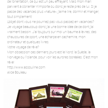
de l’orientation, ce qui est un peu effrayant. Mais mon mari
parvient à s’orienter n’importe où donc je reste près de lui. Si je
passe des vacances plus «nature», j’aime lire, dormir et manger,
tout simplement!
L’objet dont vous ne pourriez pas vous passez en vacances?
Je voyage beaucoup donc j’ai une bonne idée de ce dont j’ai
vraiment besoin. J’ai toujours sur moi un baume à lèvres, des
chaussures de sport, une écharpe en cachemire, mon
ordinateur et quelques livres.
Votre voyage de rêve?
Mon obsession ces derniers jours est le Nord: la Suède, la
Norvège ou l’Islande, pour voir les aurores boréales. C’est mon
rêve!
http://www.assouline.com
Alice Bouleau