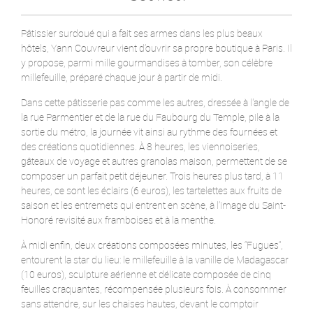
Pâtissier surdoué qui a fait ses armes dans les plus beaux
hôtels, Yann Couvreur vient d’ouvrir sa propre boutique à Paris. Il
y propose, parmi mille gourmandises à tomber, son célèbre
millefeuille, préparé chaque jour à partir de midi.
Dans cette pâtisserie pas comme les autres, dressée à l'angle de
la rue Parmentier et de la rue du Faubourg du Temple, pile à la
sortie du métro, la journée vit ainsi au rythme des fournées et
des créations quotidiennes. À 8 heures, les viennoiseries,
gâteaux de voyage et autres granolas maison, permettent de se
composer un parfait petit déjeuner. Trois heures plus tard, à 11
heures, ce sont les éclairs (6 euros), les tartelettes aux fruits de
saison et les entremets qui entrent en scène, à l’image du Saint-
Honoré revisité aux framboises et à la menthe.
À midi enfin, deux créations composées minutes, les “Fugues“,
entourent la star du lieu: le millefeuille à la vanille de Madagascar
(10 euros), sculpture aérienne et délicate composée de cinq
feuilles craquantes, récompensée plusieurs fois. À consommer
sans attendre, sur les chaises hautes, devant le comptoir