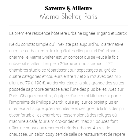
Saveurs & Ailleurs
Mama Shelter, Paris
La première résidence hôtelière urbaine signée Trigano et Starck
Né du constat simple qu’il n’existe pas aujourd’hui d’alternative
en milieu urbain entre le cinq étoiles clinquant et l’hôtel sans
charme, le Mama Shelter est un concept qui se veut à la fois
subversif et affectif en plein 20ème arrondissement. 172
chambres studio se répartissent sur sept étages au gré de
quatre catégories et couleurs entre 17 et 35 m2 avec des prix
allant de 79 à 190 €. Au dernier étage, la plus grande des suites
possède sa propre terrasse avec l’une des plus belles vues sur
Paris. Chaque chambre, équipée d’une mini kitchenette porte
l’empreinte de Philippe Starck, qui a agi sur ce projet plus en
directeur artistique qu’en architecte et designer. A la fois design
et confortable, les chambres ressemblent à des refuges où
machine à café, four à micro-ondes et Imac 24 pouces font
office de nouveaux repères et grigris urbains. Au rez de
chaussée, un salon cosy sert de salle de restaurant et de repère