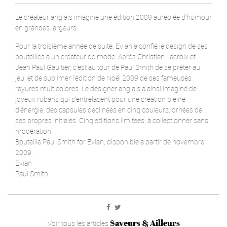
Le créateur anglais imagine une édition 2009 auréolée d’humour
en grandes largeurs.
Pour la troisième année de suite, Evian a confié le design de ses
bouteilles à un créateur de mode. Après Christian Lacroix et
Jean Paul Gaultier, c’est au tour de Paul Smith de se prêter au
jeu, et de sublimer l’édition de Noël 2009 de ses fameuses
rayures multicolores. Le designer anglais a ainsi imaginé de
joyeux rubans qui s’entrelacent pour une création pleine
d’énergie, des capsules déclinées en cinq couleurs, ornées de
ses propres initiales. Cinq éditions limitées, à collectionner sans
modération.
Bouteille Paul Smith for Evian, disponible à partir de novembre
2009.
Evian
Paul Smith
Saveurs & Ailleurs
Voir tous les articles