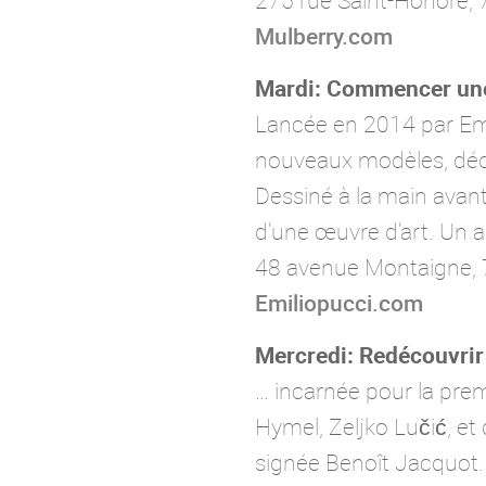
275 rue Saint-Honoré, 
Mulberry.com
Mardi: Commencer une 
Lancée en 2014 par Emili
nouveaux modèles, dédié
Dessiné à la main avan
d’une œuvre d’art. Un a
48 avenue Montaigne, 
Emiliopucci.com
Mercredi: Redécouvrir
… incarnée pour la prem
Hymel, Zeljko Lučić, et
signée Benoît Jacquot.