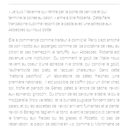
« Je suis l’Italienne qui rentre par la porte de service et qui
termine la soirée au salon. » aime à dire Roberta.. Cette fière
transalpine sublime l'esprit de la pasta avec une adresse aux
Abbesses qui nous botte.
Elle a commencé comme traiteur à domicile. Paris s'est entiché
de son risotto aux asperges comme de sa piccatina de veau au
citron et ses tramezzini al tartuffo. Aux Abbesses, Roberta est
devenue une institution. Ou comment le goût de l'Italie nous
revient au coeur d'une adresse rive droite, qui concilie le goût,
l'authenticité des plats, et l'accueil chaleureux. Dans cette
"trattoria pastificio", un laboratoire de pâtes fraiches (une
première nationale), il est possible de s'offrir pour un dîner chez
soi, trofie et pansoti de Gênes, pâtes à l'encre de sèche, ravioli
aux épinards, gnocchi.. Ou choisir de les savourer à table, là où la
mozzarella (trois variétés) et la burrata pugliese fondent dans le
palais, et où les assiettes de ravioli arrivent fumantes et al dente:
ravioli di Boragine, taglierini al tono, avant le carpaccio di carne et
le tiramisu aux fraises ou les glaces di Pozetto. Ici pas de
réservation, le plaisir se décline en v.o, comme si Montmatre se