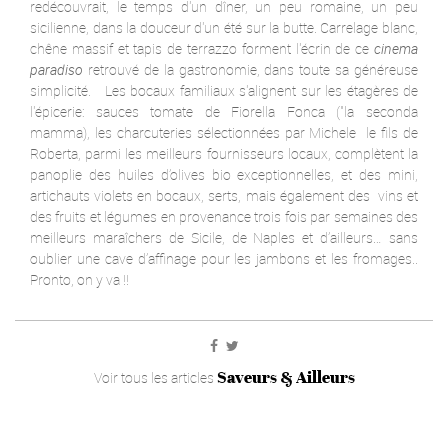
redécouvrait, le temps d'un dîner, un peu romaine, un peu
sicilienne, dans la douceur d'un été sur la butte. Carrelage blanc,
chêne massif et tapis de terrazzo forment l'écrin de ce
cinema
paradiso
retrouvé de la gastronomie, dans toute sa généreuse
simplicité. Les bocaux familiaux s'alignent sur les étagères de
l'épicerie: sauces tomate de Fiorella Fonca ("la seconda
mamma), les charcuteries sélectionnées par Michele le fils de
Roberta, parmi les meilleurs fournisseurs locaux, complètent la
panoplie des huiles d’olives bio exceptionnelles, et des mini,
artichauts violets en bocaux, serts, mais également des vins et
des fruits et légumes en provenance trois fois par semaines des
meilleurs maraîchers de Sicile, de Naples et d’ailleurs… sans
oublier une cave d’affinage pour les jambons et les fromages..
Pronto, on y va !!
Saveurs & Ailleurs
Voir tous les articles