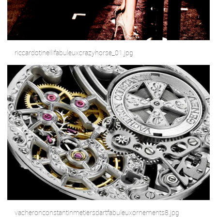
riccardotinellifabuleuxcrazyhorse_01.jpg
vacheronconstantinmetiersdartfabuleuxornements8.jpg