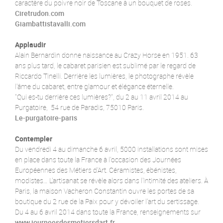
caractère du poivre noir de Toscane à un bouquet de roses.
Ciretrudon.com
Giambattistavalli.com
Applaudir
Alain Bernardin donne naissance au Crazy Horse en 1951. 63
ans plus tard, le cabaret parisien est sublimé par le regard de
Riccardo Tinelli. Derrière les lumières, le photographe révèle
l'âme du cabaret, entre glamour et élégance éternelle.
"Qui es-tu derrière ces lumières?", du 2 au 11 avril 2014 au
Purgatoire, 54 rue de Paradis, 75010 Paris.
Le-purgatoire-paris
Contempler
Du vendredi 4 au dimanche 6 avril, 5000 installations sont mises
en place dans toute la France à l'occasion des Journées
Européennes des Métiers d'Art. Céramistes, ébénistes,
modistes… L'artisanat se révèle alors dans l'intimité des ateliers. À
Paris, la maison Vacheron Constantin ouvre les portes de sa
boutique du 2 rue de la Paix pour y dévoiler l'art du sertissage.
Du 4 au 6 avril 2014 dans toute la France, renseignements sur
www.journeesdesmetiersdart.fr
.