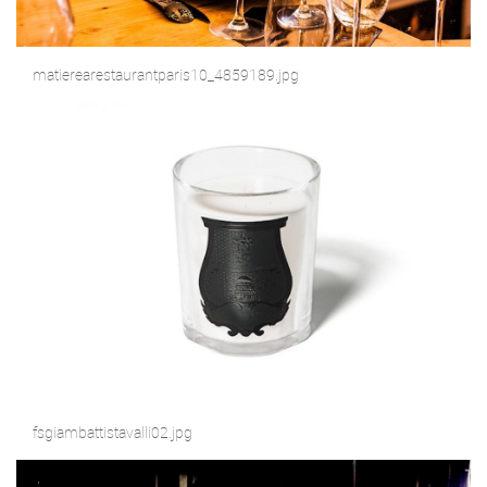
matierearestaurantparis10_4859189.jpg
fsgiambattistavalli02.jpg