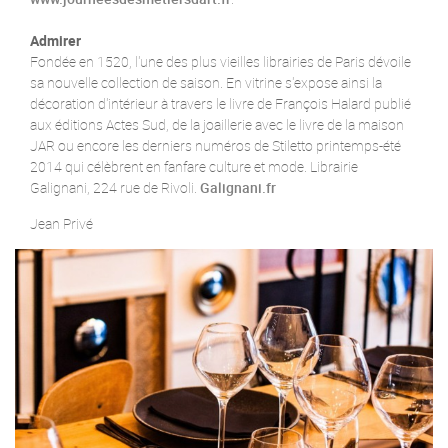
Admirer
Fondée en 1520, l'une des plus vieilles librairies de Paris dévoile
sa nouvelle collection de saison. En vitrine s'expose ainsi la
décoration d'intérieur à travers le livre de François Halard publié
aux éditions Actes Sud, de la joaillerie avec le livre de la maison
JAR ou encore les derniers numéros de Stiletto printemps-été
2014 qui célèbrent en fanfare culture et mode. Librairie
Galignani, 224 rue de Rivoli.
Galignani.fr
Jean Privé