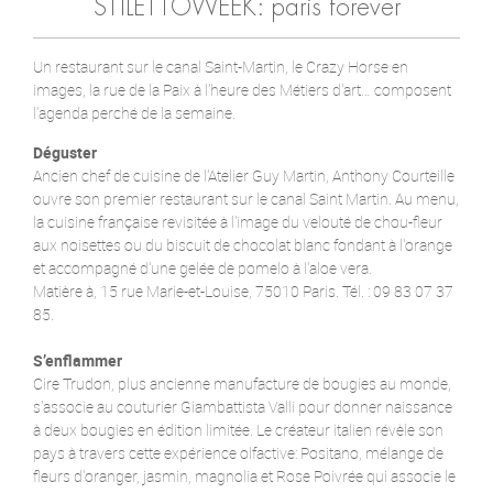
STILETTOWEEK: paris forever
Un restaurant sur le canal Saint-Martin, le Crazy Horse en
images, la rue de la Paix à l'heure des Métiers d'art… composent
l'agenda perché de la semaine.
Déguster
Ancien chef de cuisine de l'Atelier Guy Martin, Anthony Courteille
ouvre son premier restaurant sur le canal Saint Martin. Au menu,
la cuisine française revisitée à l'image du velouté de chou-fleur
aux noisettes ou du biscuit de chocolat blanc fondant à l'orange
et accompagné d'une gelée de pomelo à l'aloe vera.
Matière à, 15 rue Marie-et-Louise, 75010 Paris. Tél. : 09 83 07 37
85.
S’enflammer
Cire Trudon, plus ancienne manufacture de bougies au monde,
s'associe au couturier Giambattista Valli pour donner naissance
à deux bougies en édition limitée. Le créateur italien révèle son
pays à travers cette expérience olfactive: Positano, mélange de
fleurs d'oranger, jasmin, magnolia et Rose Poivrée qui associe le