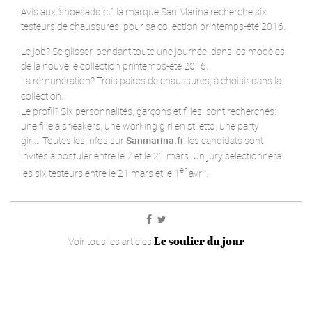
Avis aux “shoesaddict”: la marque San Marina recherche six
testeurs de chaussures, pour sa collection printemps-été 2016.
Le job? Se glisser, pendant toute une journée, dans les modèles
de la nouvelle collection printemps-été 2016.
La rémunération? Trois paires de chaussures, à choisir dans la
collection.
Le profil? Six personnalités, garçons et filles, sont recherchés:
une fille à sneakers, une working girl en stiletto, une party
girl…
Toutes les infos sur
Sanmarina.fr
: les candidats sont
invités à postuler entre le 7 et le 21 mars. Un jury sélectionnera
er
les six testeurs entre le 21 mars et le 1
avril.
Le soulier du jour
Voir tous les articles