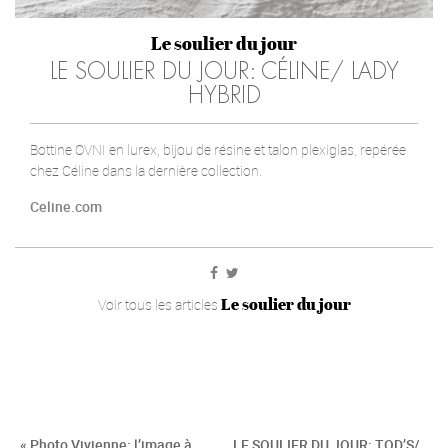
Le soulier du jour
LE SOULIER DU JOUR: CÉLINE/ LADY
HYBRID
Bottine OVNI en lurex, bijou de résine et talon plexiglas, repérée
chez Céline dans la dernière collection.
Celine.com
Le soulier du jour
Voir tous les articles
« Photo Vivienne: l’image à
LE SOULIER DU JOUR: TOD’S/