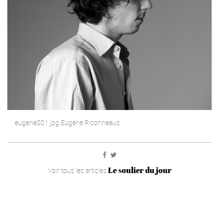
eugene001.jpg Eugène Riconneaus
Le soulier du jour
Voir tous les articles