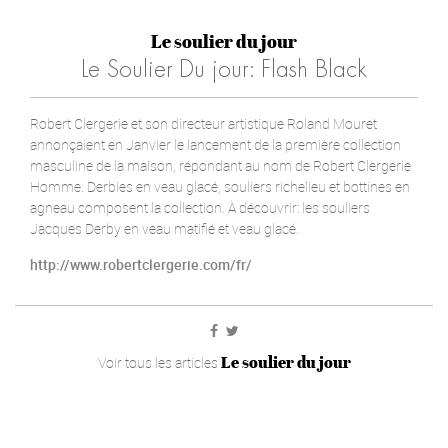
Le soulier du jour
Le Soulier Du jour: Flash Black
Robert Clergerie et son directeur artistique Roland Mouret
annonçaient en Janvier le lancement de la première collection
masculine de la maison, répondant au nom de Robert Clergerie
Homme. Derbies en veau glacé, souliers richelieu et bottines en
agneau composent la collection. À découvrir: les souliers
Jacques Derby en veau matifié et veau glacé.
http://www.robertclergerie.com/fr/
Le soulier du jour
Voir tous les articles