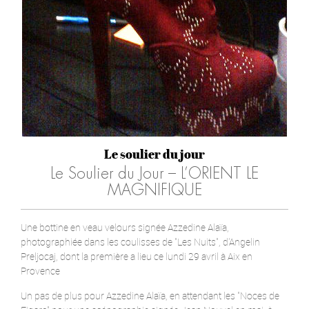
Le soulier du jour
Le Soulier du Jour – L’ORIENT LE
MAGNIFIQUE
Une bottine en veau velours signée Azzedine Alaïa,
photographiée dans les coulisses de "Les Nuits", d'Angelin
Preljocaj, dont la première a lieu ce lundi 29 avril à Aix en
Provence
Un pas de plus pour Azzedine Alaïa, en attendant les "Noces de