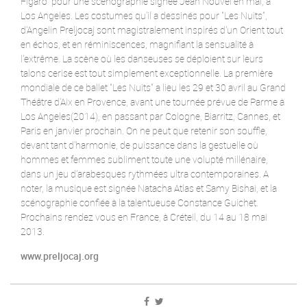
Figaro" pour une scénographie signée Jean Nouvel en mai, à
Los Angeles. Les costumes qu'il a dessinés pour "Les Nuits",
d'Angelin Preljocaj sont magistralement inspirés d'un Orient tout
en échos, et en réminiscences, magnifiant la sensualité à
l'extrême. La scène où les danseuses se déploient sur leurs
talons cerise est tout simplement exceptionnelle. La première
mondiale de ce ballet "Les Nuits" a lieu les 29 et 30 avril au Grand
Théâtre d'Aix en Provence, avant une tournée prévue de Parme à
Los Angeles(2014), en passant par Cologne, Biarritz, Cannes, et
Paris en janvier prochain. On ne peut que retenir son souffle,
devant tant d'harmonie, de puissance dans la gestuelle où
hommes et femmes subliment toute une volupté millénaire,
dans un jeu d'arabesques rythmées ultra contemporaines. A
noter, la musique est signée Natacha Atlas et Samy Bishai, et la
scénographie confiée à la talentueuse Constance Guichet.
Prochains rendez vous en France, à Créteil, du 14 au 18 mai
2013.
www.preljocaj.org