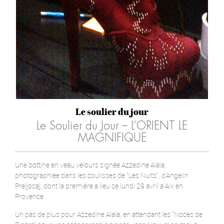
Le soulier du jour
Le Soulier du Jour – L’ORIENT LE
MAGNIFIQUE
Une bottine en veau velours signée Azzedine Alaïa,
photographiée dans les coulisses de "Les Nuits", d'Angelin
Preljocaj, dont la première a lieu ce lundi 29 avril à Aix en
Provence
Un pas de plus pour Azzedine Alaïa, en attendant les "Noces de