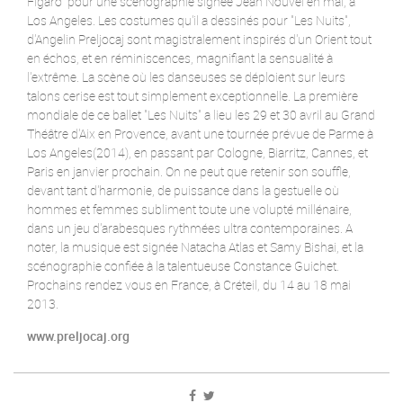
Figaro" pour une scénographie signée Jean Nouvel en mai, à
Los Angeles. Les costumes qu'il a dessinés pour "Les Nuits",
d'Angelin Preljocaj sont magistralement inspirés d'un Orient tout
en échos, et en réminiscences, magnifiant la sensualité à
l'extrême. La scène où les danseuses se déploient sur leurs
talons cerise est tout simplement exceptionnelle. La première
mondiale de ce ballet "Les Nuits" a lieu les 29 et 30 avril au Grand
Théâtre d'Aix en Provence, avant une tournée prévue de Parme à
Los Angeles(2014), en passant par Cologne, Biarritz, Cannes, et
Paris en janvier prochain. On ne peut que retenir son souffle,
devant tant d'harmonie, de puissance dans la gestuelle où
hommes et femmes subliment toute une volupté millénaire,
dans un jeu d'arabesques rythmées ultra contemporaines. A
noter, la musique est signée Natacha Atlas et Samy Bishai, et la
scénographie confiée à la talentueuse Constance Guichet.
Prochains rendez vous en France, à Créteil, du 14 au 18 mai
2013.
www.preljocaj.org