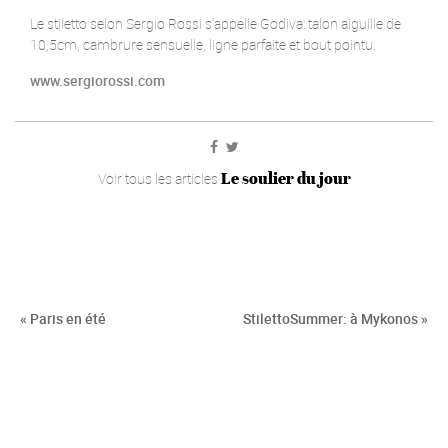
Le stiletto selon Sergio Rossi s’appelle Godiva: talon aiguille de
10,5cm, cambrure sensuelle, ligne parfaite et bout pointu.
www.sergiorossi.com
Le soulier du jour
Voir tous les articles
« Paris en été
StilettoSummer: à Mykonos »