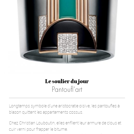
Le soulier du jour
Pantoufl’art
Longtemps symbole d’une aristocratie oisive, les pantoufles à
blason quittent les appartements cossus.
Chez Christian Louboutin, elles enfilent leur armure de clous et
cuir verni pour frapper le bitume.