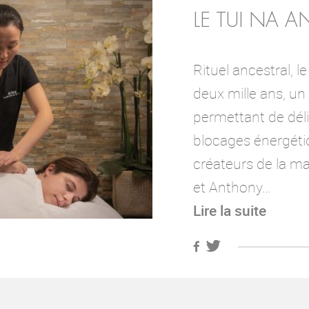
LE TUI NA A
Rituel ancestral, l
deux mille ans, un 
permettant de délie
blocages énergéti
créateurs de la ma
et Anthony…
Lire la suite