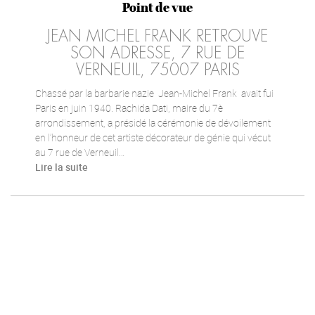
Point de vue
JEAN MICHEL FRANK RETROUVE
SON ADRESSE, 7 RUE DE
VERNEUIL, 75007 PARIS
Chassé par la barbarie nazie Jean-Michel Frank avait fui
Paris en juin 1940. Rachida Dati, maire du 7è
arrondissement, a présidé la cérémonie de dévoilement
en l’honneur de cet artiste décorateur de génie qui vécut
au 7 rue de Verneuil…
Lire la suite