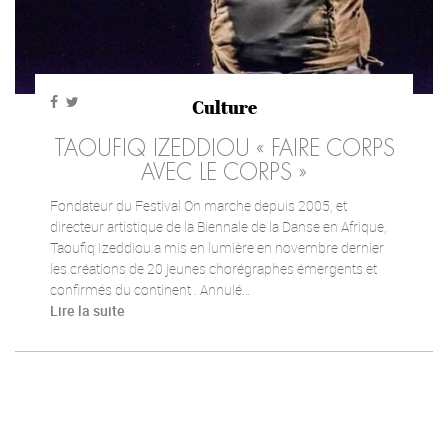
Culture
TAOUFIQ IZEDDIOU « FAIRE CORPS
AVEC LE CORPS »
Fondateur du Festival On marche depuis 2005, et
directeur artistique de la Biennale de la Danse en Afrique,
Taoufiq Izeddiou a mis en lumière en novembre dernier
les créations de 20 jeunes chorégraphes émergents et
confirmés du continent . Annulé…
Lire la suite