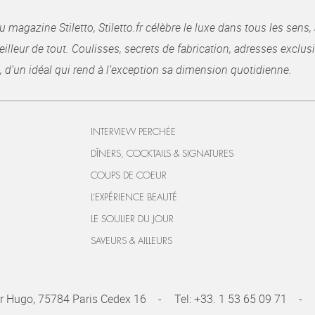
gazine Stiletto, Stiletto.fr célèbre le luxe dans tous les sens, 
illeur de tout. Coulisses, secrets de fabrication, adresses exclusiv
, d’un idéal qui rend à l’exception sa dimension quotidienne.
INTERVIEW PERCHÉE
DÎNERS, COCKTAILS & SIGNATURES
COUPS DE COEUR
L’EXPÉRIENCE BEAUTÉ
LE SOULIER DU JOUR
SAVEURS & AILLEURS
r Hugo, 75784 Paris Cedex 16
Tel:
+33. 1 53 65 09 71