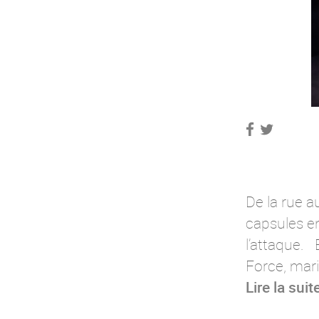
De la rue a
capsules en
l’attaque. 
Force, mari
Lire la suit