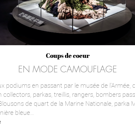
Coups de coeur
EN MODE CAMOUFLAGE
ux podiums en passant par le musée de l’Armée, d
 collectors, parkas, treillis, rangers, bombers pas
Blousons de quart de la Marine Nationale, parka M
nière bleue…
e