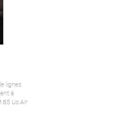
e lignes
sent à
 65 Us Air