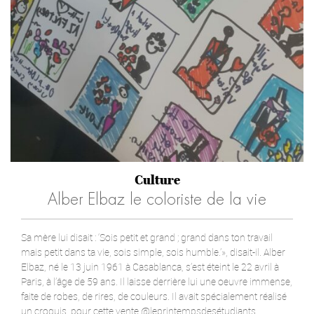
Culture
Alber Elbaz le coloriste de la vie
Sa mère lui disait : ‘Sois petit et grand ; grand dans ton travail
mais petit dans ta vie, sois simple, sois humble.’», disait-il. Alber
Elbaz, né le 13 juin 1961 à Casablanca, s’est éteint le 22 avril à
Paris, à l’âge de 59 ans. Il laisse derrière lui une oeuvre immense,
faite de robes, de rires, de couleurs. Il avait spécialement réalisé
un croquis, pour cette vente @leprintempsdesétudiants