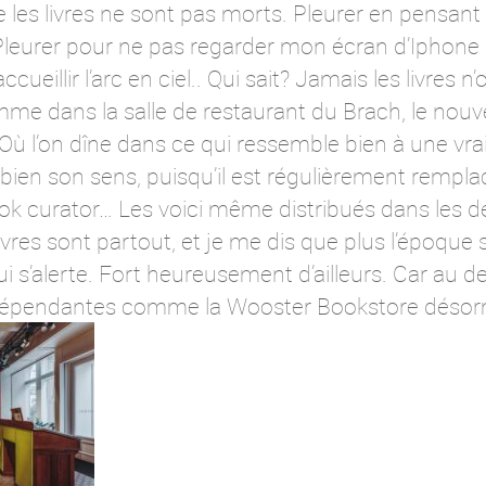
 les livres ne sont pas morts. Pleurer en pensant
Pleurer pour ne pas regarder mon écran d’Iphone
ccueillir l’arc en ciel.. Qui sait? Jamais les livres n
 dans la salle de restaurant du Brach, le nouvel
 Où l’on dîne dans ce qui ressemble bien à une vra
bien son sens, puisqu’il est régulièrement remplac
k curator… Les voici même distribués dans les d
livres sont partout, et je me dis que plus l’époque
i s’alerte. Fort heureusement d’ailleurs. Car au delà
s indépendantes comme la Wooster Bookstore désor