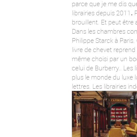
parce que je me dis que
librairies depuis 2011
.
brouillent. Et peut être a
Dans les chambres comme
Philippe Starck à Paris.
livre de chevet reprend 
même choisi par un boo
celui de Burberry.. Les 
plus le monde du luxe lu
lettres. Les librairie