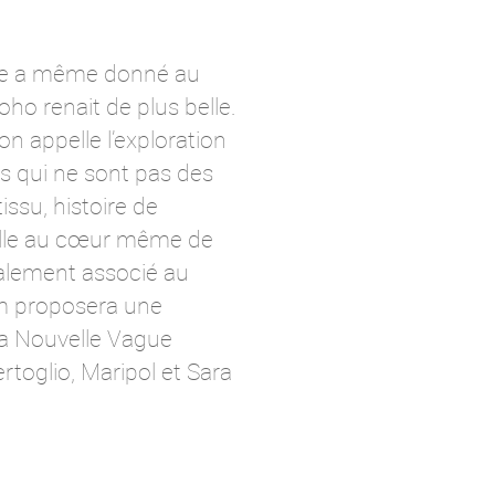
arque a même donné au
ho renait de plus belle.
n appelle l’exploration
urs qui ne sont pas des
issu, histoire de
relle au cœur même de
également associé au
om proposera une
la Nouvelle Vague
toglio, Maripol et Sara