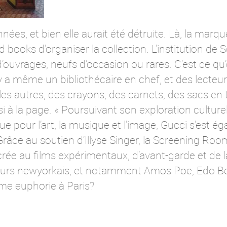
années, et bien elle aurait été détruite. Là, la m
ooks d’organiser la collection. L’institution de So
ouvrages, neufs d’occasion ou rares. C’est ce qu’o
Il y a même un bibliothécaire en chef, et des lecte
 les autres, des crayons, des carnets, des sacs en t
si à la page. « Poursuivant son exploration cultu
ique pour l’art, la musique et l’image, Gucci s’est 
râce au soutien d’Illyse Singer, la Screening Ro
e au films expérimentaux, d’avant-garde et de 
teurs newyorkais, et notamment Amos Poe, Edo Ber
me euphorie à Paris?