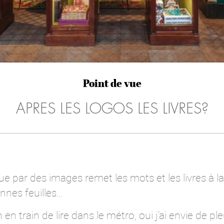
Point de vue
APRES LES LOGOS LES LIVRES?
ue par des images remet les mots et les livres à 
onnes feuilles…
n train de lire dans le métro, oui j’ai envie de ple