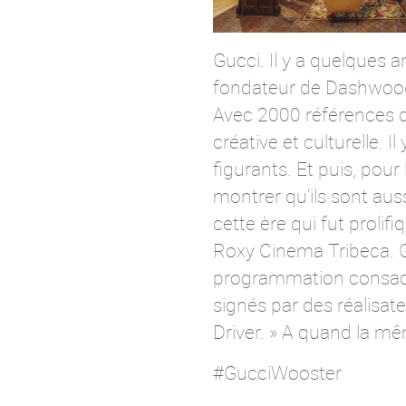
Gucci. Il y a quelques 
fondateur de Dashwood b
Avec 2000 références d’
créative et culturelle. 
figurants. Et puis, pour
montrer qu’ils sont aus
cette ère qui fut prolif
Roxy Cinema Tribeca. G
programmation consacré
signés par des réalisa
Driver. » A quand la mê
#GucciWooster