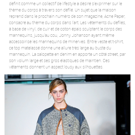
définit comme un collectif de lifestyle a désiré s’exprimer sur le
thème du corps à travers son défilé. Un sujet que la maison
reprend dans le prochain numéro de son magazine, Acne Paper,
consacré au thème du corps dans l’art. Les vêtements du défilés,
à base de vinyl, de cuir et de coton épais sculptent le corps des
mannequins, jusqu’au cou, Jonny Johanson ayant même
accessoirisé les mannequins de minerves. Entre veste et t-shirt,
ce top matelassé donne une allure très large au buste du
mannequin. La salopette en denim en apporte un côté street, par
son volum large et ses gros élastiques de maintien. Ces
vêtements donnent un aspect lousy aux silhouettes.