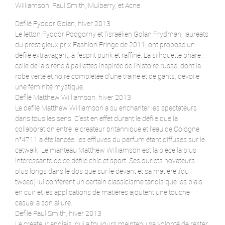
Williamson, Paul Smith, Mulberry, et Acne.
Défilé Fyodor Golan, hiver 2013
Le letton Fyodor Podgorny et l’israélien Golan Frydman, lauréats
du prestigieux prix Fashion Fringe de 2011, ont proposé un
défilé extravagant, à l’esprit punk et raffiné. La silhouette phare :
celle de la sirène à paillettes inspirée de l’histoire russe, dont la
robe verte et noire complétée d’une traine et de gants, dévoile
une féminité mystique.
Défilé Matthew Williamson, hiver 2013
Le défilé Matthew Williamson a su enchanter les spectateurs
dans tous les sens. C’est en effet durant le défilé que la
collaboration entre le créateur britannique et l’eau de Cologne
n°4711 a été lancée, les effluves du parfum étant diffusés sur le
catwalk. Le manteau Matthew Williamson est la pièce la plus
intéressante de ce défilé chic et sport. Ses ourlets novateurs :
plus longs dans le dos que sur le devant et sa matière :(du
tweed) lui confèrent un certain classicisme tandis que les biais
en cuir et les applications de matières ajoutent une touche
casual à son allure.
Défilé Paul Smith, hiver 2013
Le créateur anglais, qui a toujours maintenu sa volonté de rester