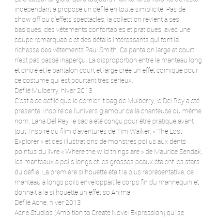
indépendant a proposé un défilé en toute simplicité. Pas de
show off ou d’effets spectacles, la collection revient à ses
basiques, des vêtements confortables et pratiques, avec une
coupe remarquable et des détails intéressants qui font la
richesse des vêtements Paul Smith. Ce pantalon large et court
n’est pas passé inaperçu. La disproportion entre le manteau long
et cintré et le pantalon court et large crée un effet comique pour
ce costume qui est pourtant très sérieux.
Défilé Mulberry, hiver 2013
C’est à ce défilé que le dernier it bag de Mulberry, le Del Rey a été
présenté. Inspiré de l’univers glamour de la chanteuse du même
nom, Lana Del Rey, le sac a été conçu pour être pratique avant
tout. Inspiré du film d’aventures de Tim Walker, « The Lost
Explorer » et des illustrations de monstres poilus aux dents
pointus du livre « Where the wild things are » de Maurice Sendak,
les manteaux à poils longs et les grosses peaux étaient les stars
du défilé. La première silhouette était la plus représentative, ce
manteau à longs poils enveloppait le corps fin du mannequin et
donnait à la silhouette un effet so Animal !
Défilé Acne, hiver 2013
Acne Studios (Ambition to Create Novel Expression) qui se