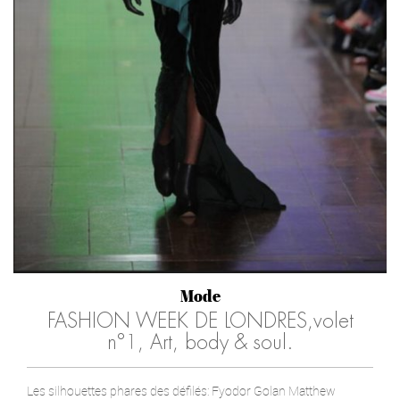
Mode
FASHION WEEK DE LONDRES,volet
n°1, Art, body & soul.
Les silhouettes phares des défilés: Fyodor Golan Matthew