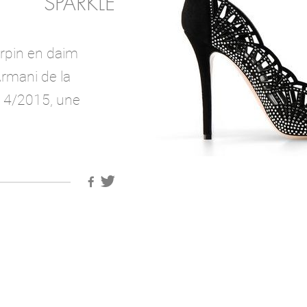
SPARKLE
rpin en daim
Armani de la
14/2015, une