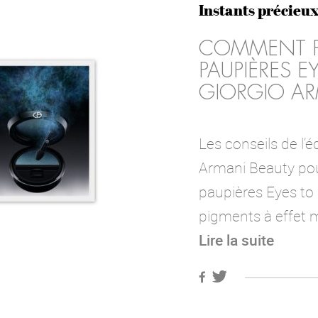
Instants précieu
COMMENT PO
PAUPIÈRES EY
GIORGIO A
Les conseils de l’
Armani Beauty pour
paupières Eyes to 
pigments à effet m
Lire la suite