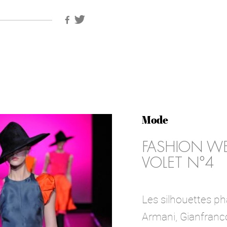
Mode
FASHION WE
VOLET N°4
Les silhouettes pha
Armani, Gianfranco