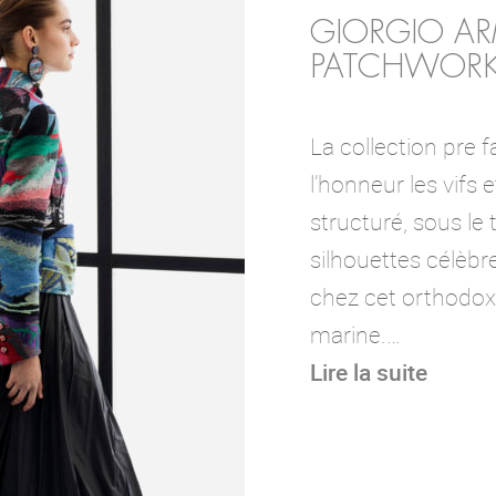
GIORGIO A
PATCHWOR
La collection pre 
l’honneur les vifs e
structuré, sous le t
silhouettes célèbr
chez cet orthodoxe
marine.…
Lire la suite