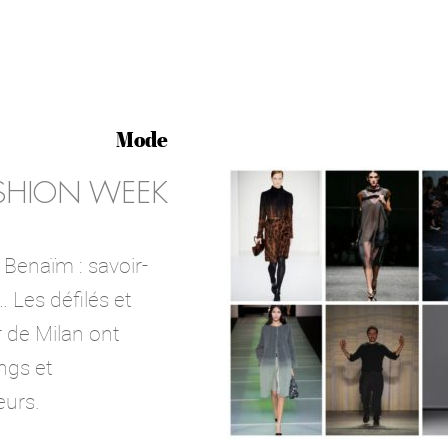
Mode
ASHION WEEK
 Benaïm : savoir-
… Les défilés et
 de Milan ont
ngs et
eurs.