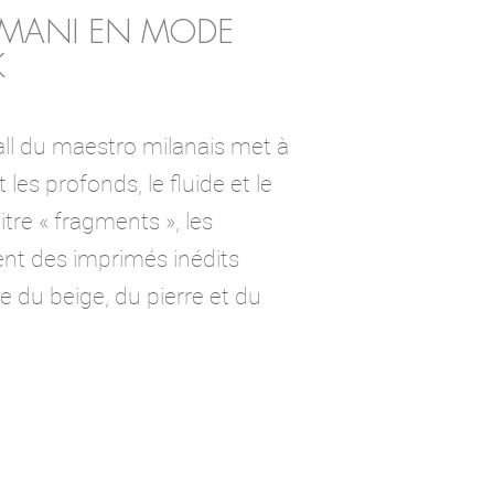
RMANI EN MODE
K
fall du maestro milanais met à
t les profonds, le fluide et le
itre « fragments », les
ent des imprimés inédits
 du beige, du pierre et du