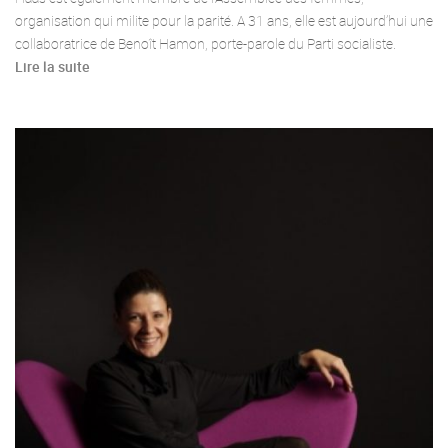
organisation qui milite pour la parité. A 31 ans, elle est aujourd’hui une
collaboratrice de Benoît Hamon, porte-parole du Parti socialiste.
Lire la suite