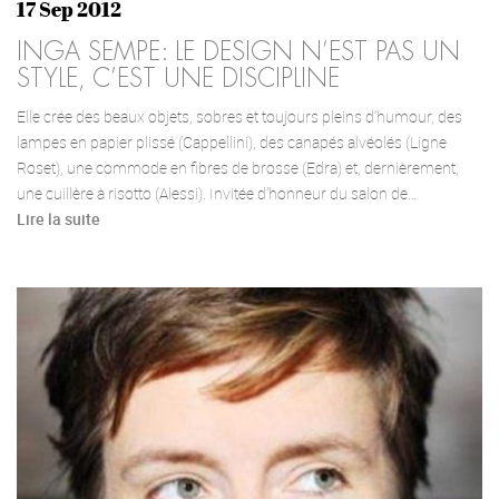
17 Sep 2012
INGA SEMPE: LE DESIGN N’EST PAS UN
STYLE, C’EST UNE DISCIPLINE
Elle crée des beaux objets, sobres et toujours pleins d’humour, des
lampes en papier plissé (Cappellini), des canapés alvéolés (Ligne
Roset), une commode en fibres de brosse (Edra) et, dernièrement,
une cuillère à risotto (Alessi). Invitée d’honneur du salon de…
Lire la suite