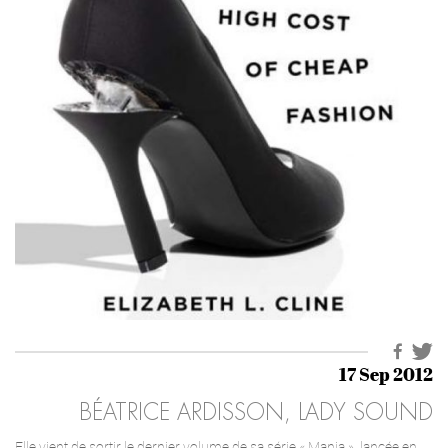
17 Sep 2012
BÉATRICE ARDISSON, LADY SOUND
Elle vient de sortir le dernier volume de sa série « Mania », lancée en