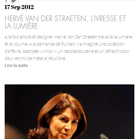
17 Sep 2012
HERVÉ VAN DER STRAETEN, L’IVRESSE ET
LA LUMIÈRE
A la fois artiste et designer, Hervé Van Der Straeten travaille la lumière
et le volume. A la demande de Ruinart, il a imaginé une collection
d’orfèvre, baptisée « Miroir »: un repose-bouteille et un rafraichissoir,
deux écrins de métal à l’équilibre…
Lire la suite