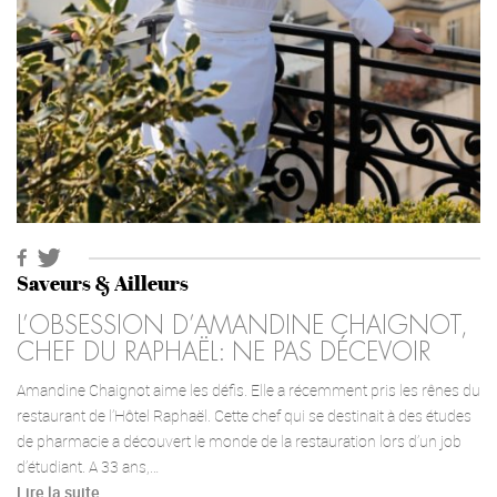
Saveurs & Ailleurs
L’OBSESSION D’AMANDINE CHAIGNOT,
CHEF DU RAPHAËL: NE PAS DÉCEVOIR
Amandine Chaignot aime les défis. Elle a récemment pris les rênes du
restaurant de l’Hôtel Raphaël. Cette chef qui se destinait à des études
de pharmacie a découvert le monde de la restauration lors d’un job
d’étudiant. A 33 ans,…
Lire la suite