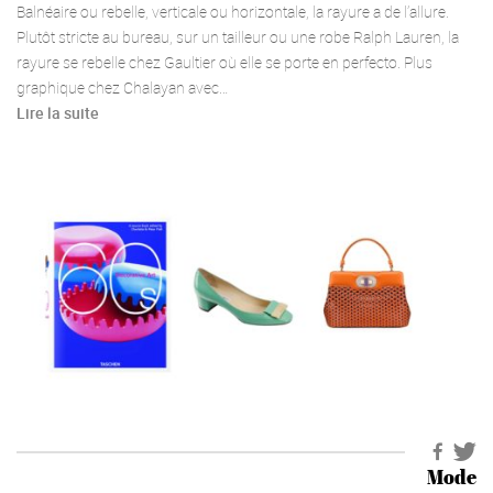
Balnéaire ou rebelle, verticale ou horizontale, la rayure a de l’allure.
Plutôt stricte au bureau, sur un tailleur ou une robe Ralph Lauren, la
rayure se rebelle chez Gaultier où elle se porte en perfecto. Plus
graphique chez Chalayan avec…
Lire la suite
Mode