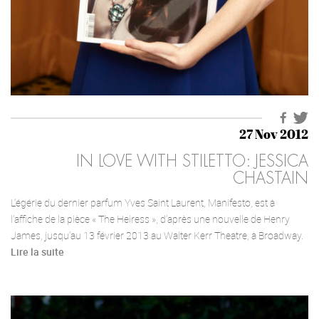
27 Nov 2012
IN LOVE WITH STILETTO: JESSICA
CHASTAIN
L’égérie du dernier parfum Yves Saint Laurent, Manifesto, est à
l’affiche de la pièce « The Heiress », d’après une nouvelle de Henry
James, jusqu’au 13 février 2013 au Walter Kerr Theatre, à Broadway.
Lire la suite