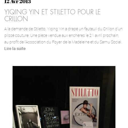
12 Avr 2013
YIQING YIN ET STILETTO POUR LE
CRILLON
A la demande de Stiletto, Yiqing Yin a drapé un fauteuil du Crillon d’un
plissé couture. Une pièce vendue aux enchères le 21 avril prochain,
au profit de l’Association du Foyer de la Madeleine et du Samu Social.
Lire la suite