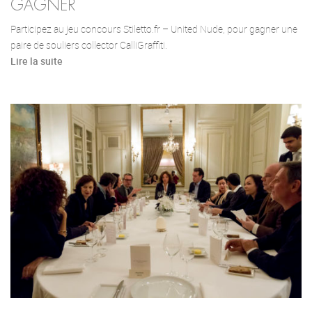
GAGNER
Participez au jeu concours Stiletto.fr – United Nude, pour gagner une
paire de souliers collector CalliGraffiti.
Lire la suite