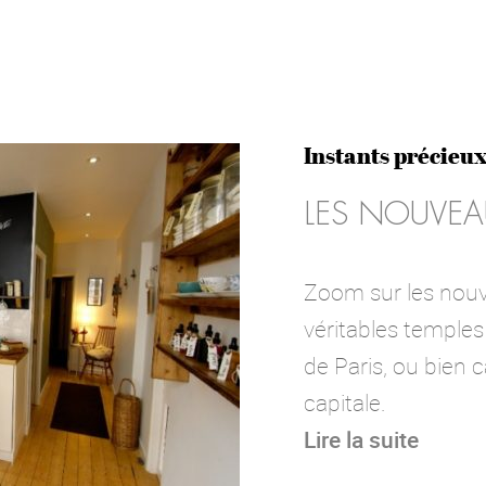
Instants précieu
LES NOUVEAU
Zoom sur les nouv
véritables temples
de Paris, ou bien 
capitale.
Lire la suite