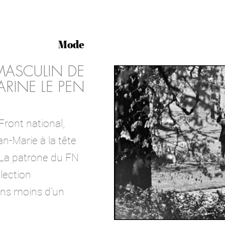
Mode
 MASCULIN DE
RINE LE PEN
 Front national,
n-Marie à la tête
. La patrone du FN
élection
dans moins d’un