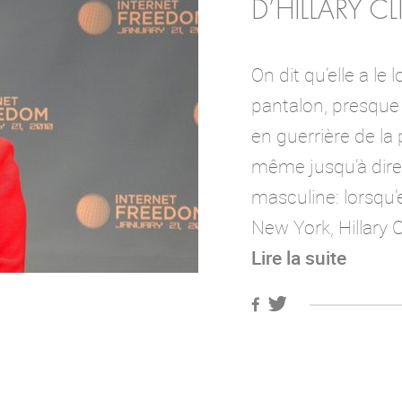
D’HILLARY C
On dit qu’elle a le l
pantalon, presque 
en guerrière de la 
même jusqu’à dire
masculine: lorsqu’e
New York, Hillary 
Lire la suite