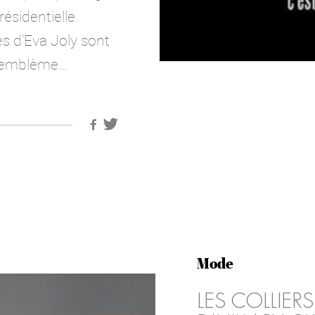
résidentielle.
es d’Eva Joly sont
n emblème…
Mode
LES COLLIERS