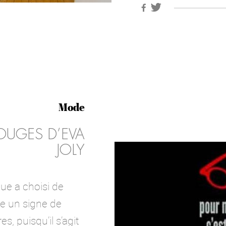
Mode
ROUGES D’EVA
JOLY
que a choisi de
e un signe de
s, puisqu’il s’agit