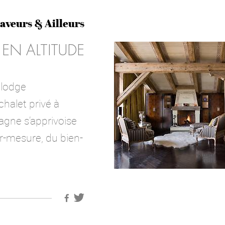
aveurs & Ailleurs
 EN ALTITUDE
 lodge
halet privé à
gne s’apprivoise
ur-mesure, du bien-