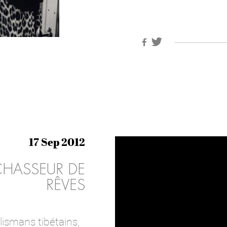
17 Sep 2012
CHASSEUR DE
RÊVES
alismans tibétains,