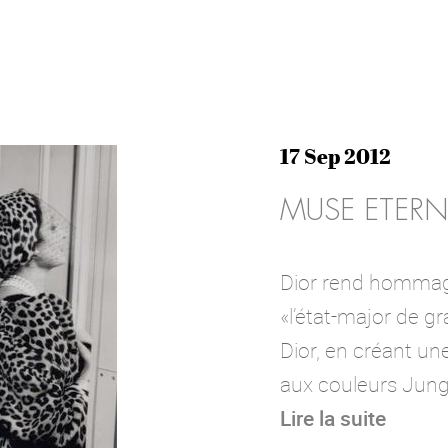
17 Sep 2012
MUSE ETERN
Dior rend hommage
«l’état-major de g
Dior, en créant un
aux couleurs Jung
Lire la suite