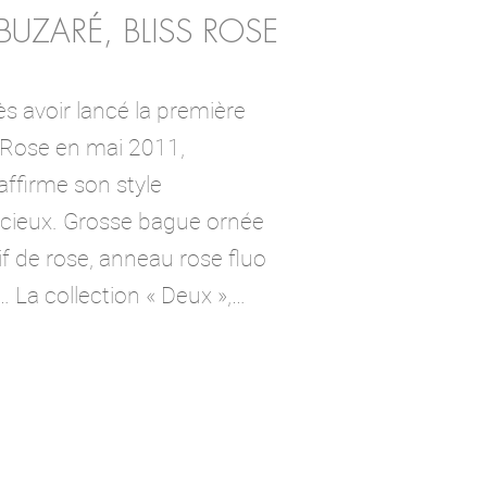
UZARÉ, BLISS ROSE
s avoir lancé la première
s Rose en mai 2011,
ffirme son style
ieux. Grosse bague ornée
f de rose, anneau rose fluo
 La collection « Deux »,…