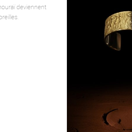
ouraï deviennent
reilles.