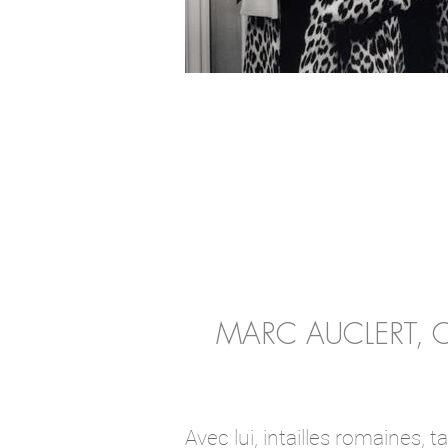
MARC AUCLERT, 
Avec lui, intailles romaines, t