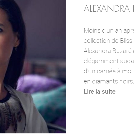
ALEXANDRA B
Moins d’un an aprè
collection de Blis
Alexandra Buzaré a
élégamment audac
d’un camée à moti
en diamants noirs…
Lire la suite